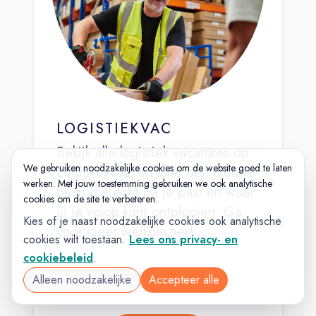
LOGISTIEKVAC
Bekijk alle logistiek vacatures op
We gebruiken noodzakelijke cookies om de website goed te laten
Logistiekvac, en vind een nieuwe
werken. Met jouw toestemming gebruiken we ook analytische
baan die echt bij je past en waar
cookies om de site te verbeteren.
jij je volop kunt ontplooien. Ga
Kies of je naast noodzakelijke cookies ook analytische
voor meer werkplezier!
cookies wilt toestaan.
Lees ons privacy- en
cookiebeleid
.
Alleen noodzakelijke
Accepteer alle