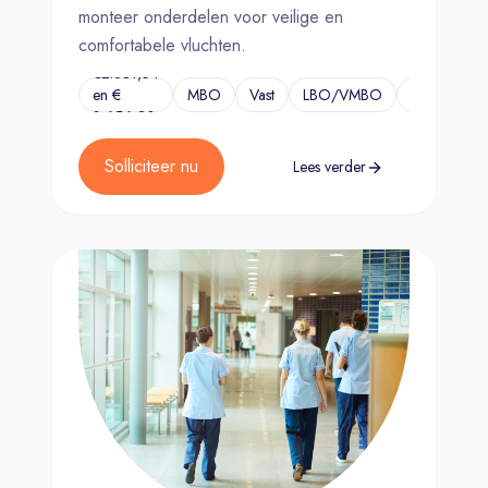
monteer onderdelen voor veilige en
comfortabele vluchten.
€2.831,54
en €
MBO
Vast
LBO/VMBO
...
3.656,80
Solliciteer nu
Lees verder