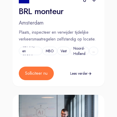
BRL monteur
Amsterdam
Plaats, inspecteer en verwijder tijdelijke
verkeersmaatregelen zelfstandig op locatie.
€2900,-
Noord-
en
MBO
Vast
...
Holland
€3500,-
Solliciteer nu
Lees verder