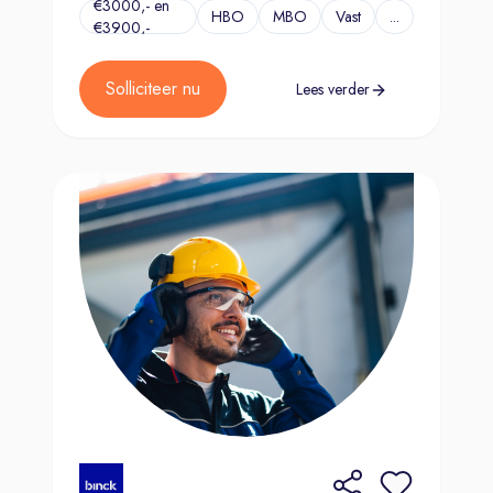
€3000,- en
HBO
MBO
Vast
...
€3900,-
Solliciteer nu
Lees verder