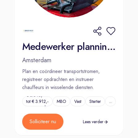
Medewerker planning & dispatch Amsterdam
Amsterdam
Plan en coördineer transportstromen,
registreer opdrachten en instrueer
chauffeurs in wisselende diensten.
€ 3.048,-
tot € 3.912,-
MBO
Vast
Starter
...
per maand
Solliciteer nu
Lees verder