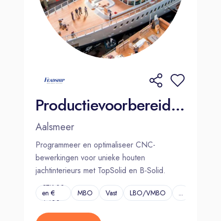
Productievoorbereider Interieurbouw Superjachten - Dutch speaking | Aalsmeer
Aalsmeer
Programmeer en optimaliseer CNC-
bewerkingen voor unieke houten
jachtinterieurs met TopSolid en B-Solid.
€2.900
en €
MBO
Vast
LBO/VMBO
...
4.400