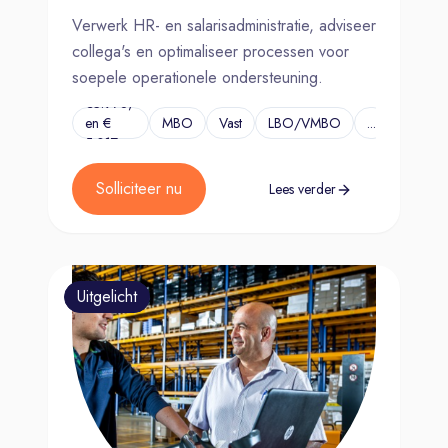
Verwerk HR- en salarisadministratie, adviseer
collega's en optimaliseer processen voor
soepele operationele ondersteuning.
€3.978,-
en €
MBO
Vast
LBO/VMBO
...
5.017,-
Solliciteer nu
Lees verder
Uitgelicht