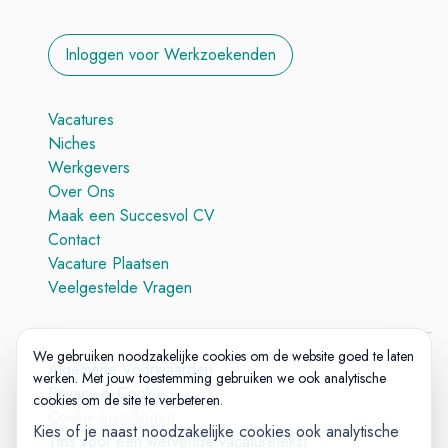
Inloggen voor Werkzoekenden
Vacatures
Niches
Werkgevers
Over Ons
Maak een Succesvol CV
Contact
Vacature Plaatsen
Veelgestelde Vragen
We gebruiken noodzakelijke cookies om de website goed te laten
Algemene Voorwaarden
werken. Met jouw toestemming gebruiken we ook analytische
Privacy & Cookie
cookies om de site te verbeteren.
Cookie-instellingen
Kies of je naast noodzakelijke cookies ook analytische
Tips voor een wervende vacaturetekst